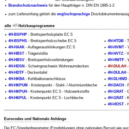
Brandschutznachweis
für den Hauptträger n. DIN EN 1995-1-2
zum Lieferumfang gehört die
englischsprachige
Druckdokumentenaus
4H
-BSPHP
- Brettsperrholzplatte EC 5
4H
-BSPHS
- Brettsperrholzscheibe EC 5
4H
-HTDB
- 
4H
-HAAK
- Auflagerausklinkungen EC 5
4H
-HVMT
- 
4H
-HBST
- Trägerstöße
4H
-HVTZ
- V
4H
-HBSV
- Brettsperrholzverbindungen
4H
-HWTF
- 
4H
-HDSN
- Schwingnachweis Wohnraumdecken
4H
-DULAH -
4H
-HDTF
- Deckentafel
4H
-DULAH
-
4H
-HKBA
- Kehlbalkenanschlüsse
4H
-DLHWD
-
4H
-HKPUM
- Knotenpunkt - Stahl- / Aluminiumbleche
4H
-DACH
- P
4H
-HKPUH
- Knotenpunkt EC 5 - Holzwerkstoffe
4H
-GRAT
- G
4H
-HKPUL
- Knotenpunkt EC 5 - Lochbleche
4H
-GRAT
- K
4H
-HOST
- H
Eurocodes und Nationale Anhänge
Die EC-Standardparameter (Empfehlungen ohne nationalen Bezug) wie auc