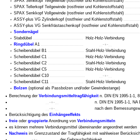
SPAX Senkkopf Teilgewinde (rostfreier und Kohlenstoffstahl)
............
SPAX Tellerkopf Teilgewinde (rostfreier und Kohlenstoffstahl)
............
SPAX Senkkopf Vollgewinde (rostfreier und Kohlenstoffstahl)
............
ASSY-plus VG Zylinderkopf (rostfreier und Kohlenstoffstahl)
.............
ASSY-plus VG Senkfrästaschenkopf (rostfreier und Kohlenstoffstahl)
Sondernägel
................................................................................
Stabdübel
........................................
Holz-Holz-Verbindung
Ringdübel
A1
..................................
Scheibendübel B1
.............................
Stahl-Holz-Verbindung
Scheibendübel C1
.............................
Holz-Holz-Verbindung
Scheibendübel C2
.............................
Stahl-Holz-Verbindung
Scheibendübel C5
.............................
Holz-Holz-Verbindung
Scheibendübel C10
............................
Scheibendübel C11
...........................
Stahl-Holz-Verbindung
Bolzen
(optional als Passbolzen und/oder Gewindestange)
Berechnung der
Verbindungsmitteltragfähigkeit
n. DIN EN 1995-1-1, 8
n. DIN EN 1995-1-1, NA 
nach dem Bemessungswe
Berücksichtigung des
Einhängeeffekts
freie
oder
gruppierte
Anordnung von
Verbindungsmitteln
es können mehrere Verbindungsmittel übereinander angeordnet werden
Nachweis
im Grenzzustand der Tragfähigkeit mit wahlweiser Berücksich
der Gebrauchsfähigkeit