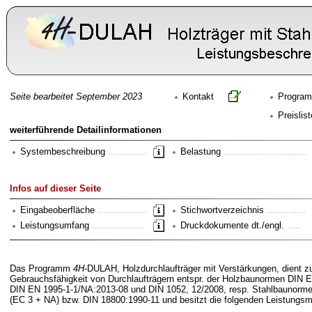
Seite bearbeitet September 2023
Kontakt
Program
Preislis
weiterführende Detailinformationen
Systembeschreibung
..............
Belastung
..............................
Infos auf dieser Seite
Eingabeoberfläche
..................
Stichwortverzeichnis
..............
Leistungsumfang
...................
Druckdokumente dt./engl.
.....
Das Programm
4H
-DULAH, Holzdurchlaufträger mit Verstärkungen, dient z
Gebrauchsfähigkeit von Durchlaufträgern entspr. der Holzbaunormen DIN E
DIN EN 1995-1-1/NA:2013-08 und DIN 1052, 12/2008, resp. Stahlbaunorm
(EC 3 + NA) bzw. DIN 18800:1990-11 und besitzt die folgenden Leistungs