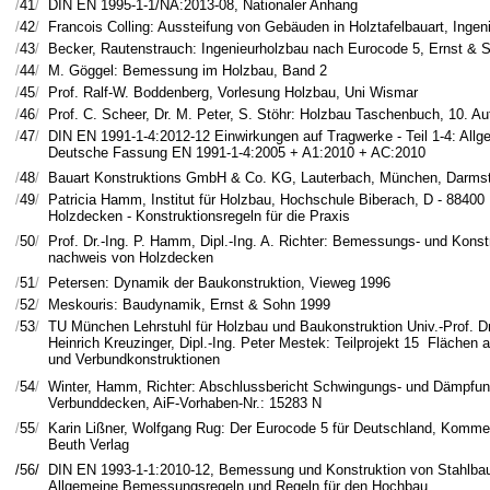
/
41
/
DIN EN 1995-1-1/NA:2013-08, Nationaler Anhang
/
42
/
Francois Colling: Aussteifung von Gebäuden in Holztafelbauart, Ingen
/
43
/
Becker, Rautenstrauch: Ingenieurholzbau nach Eurocode 5, Ernst & 
/
44
/
M. Göggel: Bemessung im Holzbau, Band 2
/
45
/
Prof. Ralf-W. Boddenberg, Vorlesung Holzbau, Uni Wismar
/
46
/
Prof. C. Scheer, Dr. M. Peter, S. Stöhr: Holzbau Taschenbuch, 10. Au
/
47
/
DIN EN 1991-1-4:2012-12 Einwirkungen auf Tragwerke - Teil 1-4: Allg
Deutsche Fassung EN 1991-1-4:2005 + A1:2010 + AC:2010
/
48
/
Bauart Konstruktions GmbH & Co. KG, Lauterbach, München, Darmsta
/
49
/
Patricia Hamm, Institut für Holzbau, Hochschule Biberach, D - 8840
Holzdecken - Konstruktionsregeln für die Praxis
/
50
/
Prof. Dr.-Ing. P. Hamm, Dipl.-Ing. A. Richter: Bemessungs- und Kon
nachweis von Holzdecken
/
51
/
Petersen: Dynamik der Baukonstruktion, Vieweg 1996
/
52
/
Meskouris: Baudynamik, Ernst & Sohn 1999
/
53
/
TU München Lehrstuhl für Holzbau und Baukonstruktion Univ.-Prof. Dr.-
Heinrich Kreuzinger, Dipl.-Ing. Peter Mestek: Teilprojekt 15 Flächen a
und Verbundkonstruktionen
/
54
/
Winter, Hamm, Richter: Abschlussbericht Schwingungs- und Dämpfung
Verbunddecken, AiF-Vorhaben-Nr.: 15283 N
/
55
/
Karin Lißner, Wolfgang Rug: Der Eurocode 5 für Deutschland, Kommen
Beuth Verlag
/56/
DIN EN 1993-1-1:2010-12, Bemessung und Konstruktion von Stahlbaute
Allgemeine Bemessungsregeln und Regeln für den Hochbau