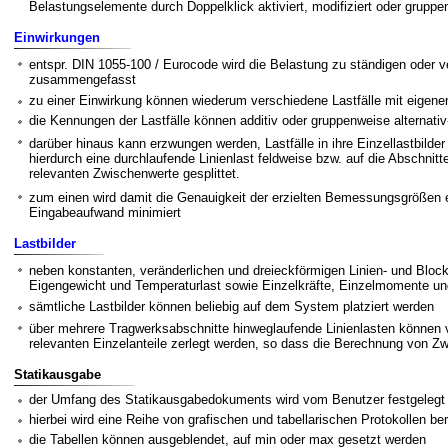
Belastungselemente durch Doppelklick aktiviert, modifiziert oder gruppe
Einwirkungen
entspr. DIN 1055-100 / Eurocode wird die Belastung zu ständigen oder 
zusammengefasst
zu einer Einwirkung können wiederum verschiedene Lastfälle mit eige
die Kennungen der Lastfälle können additiv oder gruppenweise alternativ-
darüber hinaus kann erzwungen werden, Lastfälle in ihre Einzellastbilder
hierdurch eine durchlaufende Linienlast feldweise bzw. auf die Abschnitt
relevanten Zwischenwerte gesplittet.
zum einen wird damit die Genauigkeit der erzielten Bemessungsgrößen 
Eingabeaufwand minimiert
Lastbilder
neben konstanten, veränderlichen und dreieckförmigen Linien- und Block
Eigengewicht und Temperaturlast sowie Einzelkräfte, Einzelmomente u
sämtliche Lastbilder können beliebig auf dem System platziert werden
über mehrere Tragwerksabschnitte hinweglaufende Linienlasten können
relevanten Einzelanteile zerlegt werden, so dass die Berechnung von Z
Statikausgabe
der Umfang des Statikausgabedokuments wird vom Benutzer festgelegt
hierbei wird eine Reihe von grafischen und tabellarischen Protokollen ber
die Tabellen können ausgeblendet, auf min oder max gesetzt werden