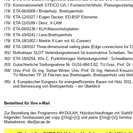
/73/
Konstruktionsheft STEICO LVL / Furnierschichtholz, Planungsunterla
/74/
ETA-06/0009 / Binderholz, Brettsperrholz
/75/
ETA-12/0327 / Eugen Decker, ED-BSP Elemente
/76/
ETA-11/0189 / Derix, X-LAM
/77/
ETA-06/0138 / KLH-Massivholzplatten
/78/
ETA-10/0241 / Leno-Brettsperrholz
/79/
ETA-18/1002 / Merkle X-Lam mit XL-Connect
/80/
ETA-19/0167 Three-dimensional nailing plate (Edge connections for
/81/
Rothoblaas SLOT Verbindungselement für konstruktive Scheiben, Tec
/82/
ETA-18/0254, Xfix C, Punktförmiges Verbindungsmittel - Schwalbensc
/83/
Gutachterliche Stellungnahme Nr. GU16-484-1-02, TU Graz, Prof. Dr.
/84/
Univ.-Prof. Dr.-Ing. Stefan Winter, Univ.-Prof. Dr.-Ing. Heinrich Kreuzi
TU München TP 15 Flächen aus Brettstapeln, Brettsperrholz und Ver
/85/
4. Europäischer Kongress für energieeffizientes Bauen mit Holz 20
und Bemessung von Brettsperrholz – ein Überblick
Bestelltext für Ihre e-Mail
Zur Bestellung des Programms
4H
-DULAH, Holzdurchlaufträger mit Stahl/H
folgenden Textbaustein per copy ([Strg]+[c]) und paste ([Strg]+[v]) formlos i
Mailadresse: dte@pcae.de