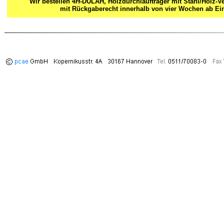
Wir bestellen
4H
-DULAH, Holzdurchlaufträger mit Stahl/Holz-V
mit Rückgaberecht innerhalb von vier Wochen ab E