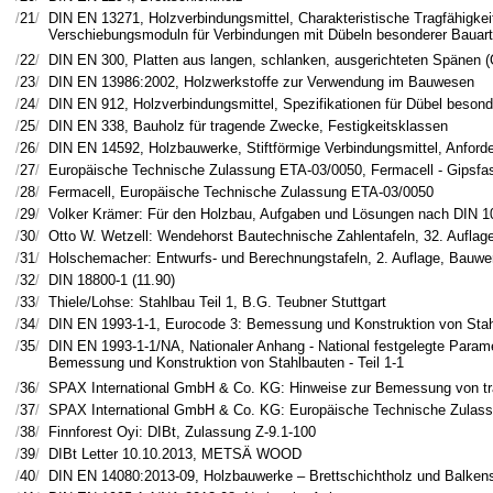
/
21
/
DIN EN 13271, Holzverbindungsmittel, Charakteristische Tragfähigkei
Verschiebungsmoduln für Verbindungen mit Dübeln besonderer Bauart
/
22
/
DIN EN 300, Platten aus langen, schlanken, ausgerichteten Spänen 
/
23
/
DIN EN 13986:2002, Holzwerkstoffe zur Verwendung im Bauwesen
/
24
/
DIN EN 912, Holzverbindungsmittel, Spezifikationen für Dübel besond
/
25
/
DIN EN 338, Bauholz für tragende Zwecke, Festigkeitsklassen
/
26
/
DIN EN 14592, Holzbauwerke, Stiftförmige Verbindungsmittel, Anford
/
27
/
Europäische Technische Zulassung ETA-03/0050, Fermacell - Gipsfas
/
28
/
Fermacell, Europäische Technische Zulassung ETA-03/0050
/
29
/
Volker Krämer: Für den Holzbau, Aufgaben und Lösungen nach DIN 10
/
30
/
Otto W. Wetzell: Wendehorst Bautechnische Zahlentafeln, 32. Auflage
/
31
/
Holschemacher: Entwurfs- und Berechnungstafeln, 2. Auflage, Bauwe
/
32
/
DIN 18800-1 (11.90)
/
33
/
Thiele/Lohse: Stahlbau Teil 1, B.G. Teubner Stuttgart
/
34
/
DIN EN 1993-1-1, Eurocode 3: Bemessung und Konstruktion von Stahl
/
35
/
DIN EN 1993-1-1/NA, Nationaler Anhang - National festgelegte Parame
Bemessung und Konstruktion von Stahlbauten - Teil 1-1
/
36
/
SPAX International GmbH & Co. KG: Hinweise zur Bemessung von t
/
37
/
SPAX International GmbH & Co. KG: Europäische Technische Zulas
/
38
/
Finnforest Oyi: DIBt, Zulassung Z-9.1-100
/
39
/
DIBt Letter 10.10.2013, METSÄ WOOD
/
40
/
DIN EN 14080:2013-09, Holzbauwerke – Brettschichtholz und Balkens