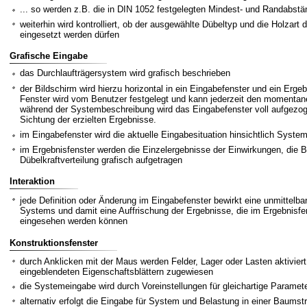
... so werden z.B. die in DIN 1052 festgelegten Mindest- und Randabstän
weiterhin wird kontrolliert, ob der ausgewählte Dübeltyp und die Holza
eingesetzt werden dürfen
Grafische Eingabe
das Durchlaufträgersystem wird grafisch beschrieben
der Bildschirm wird hierzu horizontal in ein Eingabefenster und ein Ergeb
Fenster wird vom Benutzer festgelegt und kann jederzeit den moment
während der Systembeschreibung wird das Eingabefenster voll aufgezog
Sichtung der erzielten Ergebnisse.
im Eingabefenster wird die aktuelle Eingabesituation hinsichtlich Syst
im Ergebnisfenster werden die Einzelergebnisse der Einwirkungen, die 
Dübelkraftverteilung grafisch aufgetragen
Interaktion
jede Definition oder Änderung im Eingabefenster bewirkt eine unmitte
Systems und damit eine Auffrischung der Ergebnisse, die im Ergebnisfen
eingesehen werden können
Konstruktionsfenster
durch Anklicken mit der Maus werden Felder, Lager oder Lasten aktiviert
eingeblendeten Eigenschaftsblättern zugewiesen
die Systemeingabe wird durch Voreinstellungen für gleichartige Paramete
alternativ erfolgt die Eingabe für System und Belastung in einer Baumstr