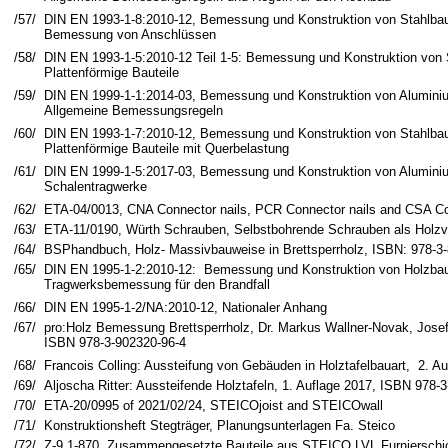
/57/
DIN EN 1993-1-8:2010-12, Bemessung und Konstruktion von Stahlbaute
Bemessung von Anschlüssen
/58/
DIN EN 1993-1-5:2010-12 Teil 1-5: Bemessung und Konstruktion von 
Plattenförmige Bauteile
/59/
DIN EN 1999-1-1:2014-03, Bemessung und Konstruktion von Aluminium
Allgemeine Bemessungsregeln
/60/
DIN EN 1993-1-7:2010-12, Bemessung und Konstruktion von Stahlbaute
Plattenförmige Bauteile mit Querbelastung
/61/
DIN EN 1999-1-5:2017-03, Bemessung und Konstruktion von Aluminium
Schalentragwerke
/62/
ETA-04/0013, CNA Connector nails, PCR Connector nails and CSA C
/63/
ETA-11/0190, Würth Schrauben, Selbstbohrende Schrauben als Holzv
/64/
BSPhandbuch, Holz- Massivbauweise in Brettsperrholz, ISBN: 978-3
/65/
DIN EN 1995-1-2:2010-12: Bemessung und Konstruktion von Holzbaute
Tragwerksbemessung für den Brandfall
/66/
DIN EN 1995-1-2/NA:2010-12, Nationaler Anhang
/67/
pro:Holz Bemessung Brettsperrholz, Dr. Markus Wallner-Novak, Josef
ISBN 978-3-902320-96-4
/68/
Francois Colling: Aussteifung von Gebäuden in Holztafelbauart, 2. A
/69/
Aljoscha Ritter: Aussteifende Holztafeln, 1. Auflage 2017, ISBN 978-
/70/
ETA-20/0995 of 2021/02/24, STEICOjoist and STEICOwall
/71/
Konstruktionsheft Stegträger, Planungsunterlagen Fa. Steico
/72/
Z-9.1-870, Zusammengesetzte Bauteile aus STEICO LVL Furnierschi