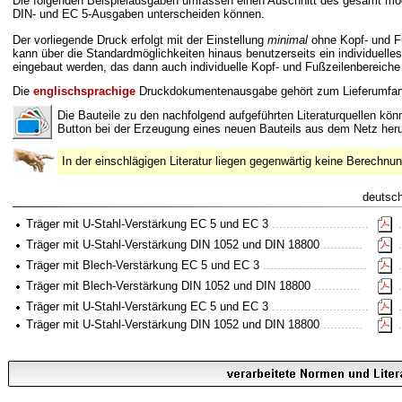
Die folgenden Beispielausgaben umfassen einen Auschnitt des gesamt mö
DIN- und EC 5-Ausgaben unterscheiden können.
Der vorliegende Druck erfolgt mit der Einstellung
minimal
ohne Kopf- und 
kann über die Standardmöglichkeiten hinaus benutzerseits ein individuelle
eingebaut werden, das dann auch individuelle Kopf- und Fußzeilenbereiche 
Die
englischsprachige
Druckdokumentenausgabe gehört zum Lieferumfa
Die Bauteile zu den nachfolgend aufgeführten Literaturquellen kö
Button bei der Erzeugung eines neuen Bauteils aus dem Netz her
In der einschlägigen Literatur liegen gegenwärtig keine Berechnun
deutsc
Träger mit U-Stahl-Verstärkung EC 5 und EC 3
...........................
.
Träger mit U-Stahl-Verstärkung DIN 1052 und DIN 18800
...........
.
Träger mit Blech-Verstärkung EC 5 und EC 3
.............................
.
Träger mit Blech-Verstärkung DIN 1052 und DIN 18800
.............
.
Träger mit U-Stahl-Verstärkung EC 5 und EC 3
...........................
.
Träger mit U-Stahl-Verstärkung DIN 1052 und DIN 18800
...........
.