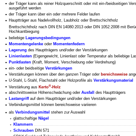
der Träger kann als reiner Holzquerschnitt oder mit ein-/beidseitigen Ve
ausgeführt werden
der Träger kann über ein oder mehrere Felder laufen
Hauptträger aus Nadelvollholz, Laubholz oder Brettschichtholz
Brettschichtholz nach DIN EN 14080:2013 oder DIN 1052:2008 mit Berüc
Hochkantbiegung
beliebige
Lagerungsbedingungen
Momentengelenke
oder
Momentenfedern
Lagerung
des Hauptträgers und/oder der Verstärkungen
Linienlasten
(Eigengewicht, Linienlast oder Temperatur als beliebige Las
Punktlasten
(Kraft, Moment, Verschiebung oder Verdrehung)
ein- oder beidseitige
Verstärkungen
Verstärkungen können über den ganzen Träger oder
bereichsweise
ange
U-Stahl, L-Stahl, Flachstahl oder Holzprofile als
Verstärkungsmaterial
®
Verstärkung aus
Kerto
-Holz
abschnittsweise Höhenschwächung oder
Ausfall
des Hauptträgers
Lastangriff
auf dem Hauptträger und/oder den Verstärkungen
Verbindungsmittel können bereichsweise variieren
als
Verbindungsmittel
stehen zur Auswahl
glattschaftige
Nägel
......................................................................
Klammern
....................................................................................
Schrauben
DIN 571
......................................................................